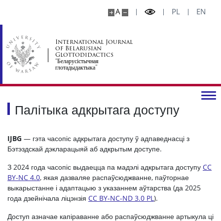
A
PL
EN
International Journal
of Belarusian
Glottodidactics
“Беларусістычная
глотадыдактыка”
Палітыка адкрытага доступу
IJBG
— гэта часопіс адкрытага доступу ў адпаведнасці з
Бэтэздскай дэкларацыяй аб адкрытым доступе.
З 2024 года часопіс выдаецца па мадэлі адкрытага доступу
CC
BY-NC 4.0
, якая дазваляе распаўсюджванне, паўторнае
выкарыстанне і адаптацыю з указаннем аўтарства (да 2025
года дзейнічала ліцэнзія
CC BY-NC-ND 3.0 PL
).
Доступ азначае капіраванне або распаўсюджванне артыкула ці