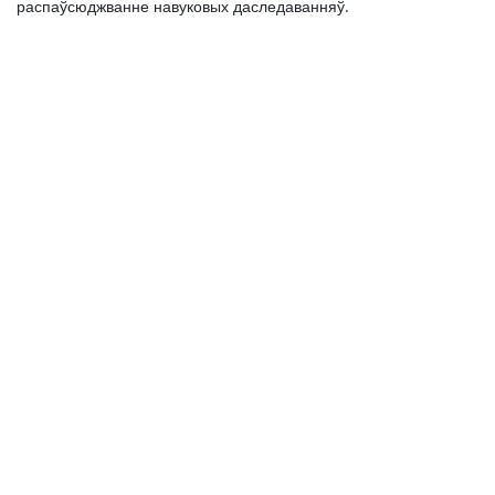
распаўсюджванне навуковых даследаванняў.