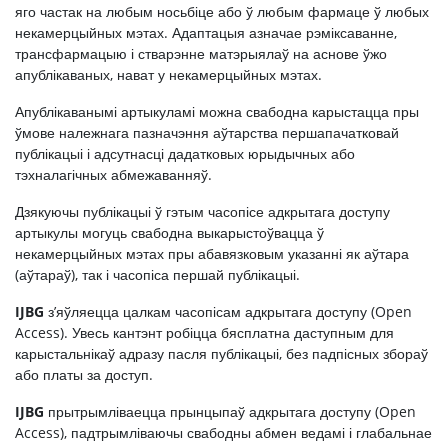
яго частак на любым носьбіце або ў любым фармаце ў любых
некамерцыйных мэтах. Адаптацыя азначае рэміксаванне,
трансфармацыю і стварэнне матэрыялаў на аснове ўжо
апублікаваных, нават у некамерцыйных мэтах.
Апублікаванымі артыкуламі можна свабодна карыстацца пры
ўмове належнага пазначэння аўтарства першапачатковай
публікацыі і адсутнасці дадатковых юрыдычных або
тэхналагічных абмежаванняў.
Дзякуючы публікацыі ў гэтым часопісе адкрытага доступу
артыкулы могуць свабодна выкарыстоўвацца ў
некамерцыйных мэтах пры абавязковым указанні як аўтара
(аўтараў), так і часопіса першай публікацыі.
IJBG
з’яўляецца цалкам часопісам адкрытага доступу (Open
Access). Увесь кантэнт робіцца бясплатна даступным для
карыстальнікаў адразу пасля публікацыі, без падпісных збораў
або платы за доступ.
IJBG
прытрымліваецца прынцыпаў адкрытага доступу (Open
Access), падтрымліваючы свабодны абмен ведамі і глабальнае