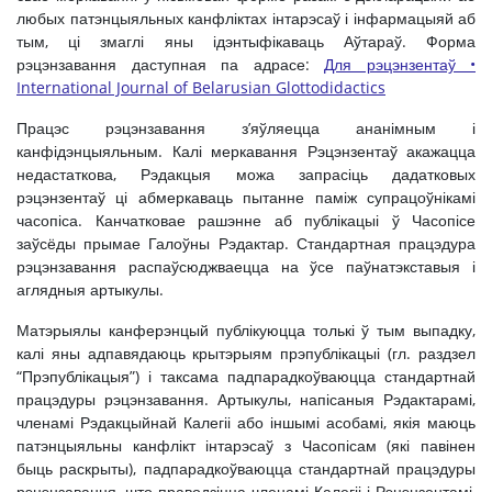
любых патэнцыяльных канфліктах інтарэсаў і інфармацыяй аб
тым, ці змаглі яны ідэнтыфікаваць Аўтараў. Форма
рэцэнзавання даступная па адрасе:
Для рэцэнзентаў •
International Journal of Belarusian Glottodidactics
Працэс рэцэнзавання з’яўляецца ананімным і
канфідэнцыяльным. Калі меркавання Рэцэнзентаў акажацца
недастаткова, Рэдакцыя можа запрасіць дадатковых
рэцэнзентаў ці абмеркаваць пытанне паміж супрацоўнікамі
часопіса. Канчатковае рашэнне аб публікацыі ў Часопісе
заўсёды прымае Галоўны Рэдактар. Стандартная працэдура
рэцэнзавання распаўсюджваецца на ўсе паўнатэкставыя і
аглядныя артыкулы.
Матэрыялы канферэнцый публікуюцца толькі ў тым выпадку,
калі яны адпавядаюць крытэрыям прэпублікацыі (гл. раздзел
“Прэпублікацыя”) і таксама падпарадкоўваюцца стандартнай
працэдуры рэцэнзавання. Артыкулы, напісаныя Рэдактарамі,
членамі Рэдакцыйнай Калегіі або іншымі асобамі, якія маюць
патэнцыяльны канфлікт інтарэсаў з Часопісам (які павінен
быць раскрыты), падпарадкоўваюцца стандартнай працэдуры
рэцэнзавання, што праводзіцца членамі Калегіі і Рэцэнзентамі,