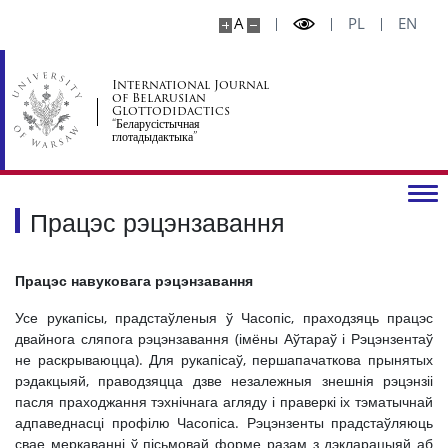
A
PL
EN
International Journal
of Belarusian
Glottodidactics
“Беларусістычная
глотадыдактыка”
Працэс рэцэнзавання
Працэс навуковага рэцэнзавання
Усе рукапісы, прадстаўленыя ў Часопіс, праходзяць працэс
двайнога сляпога рэцэнзавання (імёны Аўтараў і Рэцэнзентаў
не раскрываюцца). Для рукапісаў, першапачаткова прынятых
рэдакцыяй, праводзяцца дзве незалежныя знешнія рэцэнзіі
пасля праходжання тэхнічнага агляду і праверкі іх тэматычнай
адпаведнасці профілю Часопіса. Рэцэнзенты прадстаўляюць
свае меркаванні ў пісьмовай форме разам з дэкларацыяй аб