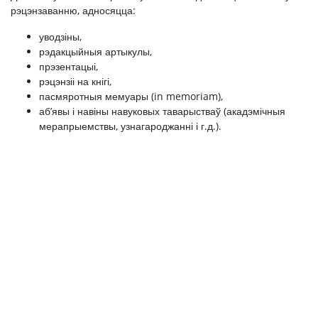
рэцэнзаванню, адносяцца:
уводзіны,
рэдакцыйныя артыкулы,
прэзентацыі,
рэцэнзіі на кнігі,
пасмяротныя мемуары (in memoriam),
аб’явы і навіны навуковых таварыстваў (акадэмічныя
мерапрыемствы, узнагароджанні і г.д.).