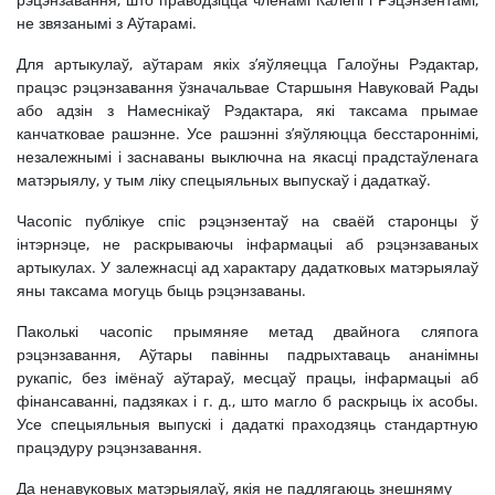
не звязанымі з Аўтарамі.
Для артыкулаў, аўтарам якіх з’яўляецца Галоўны Рэдактар,
працэс рэцэнзавання ўзначальвае Старшыня Навуковай Рады
або адзін з Намеснікаў Рэдактара, які таксама прымае
канчатковае рашэнне. Усе рашэнні з’яўляюцца бесстароннімі,
незалежнымі і заснаваны выключна на якасці прадстаўленага
матэрыялу, у тым ліку спецыяльных выпускаў і дадаткаў.
Часопіс публікуе спіс рэцэнзентаў на сваёй старонцы ў
інтэрнэце, не раскрываючы інфармацыі аб рэцэнзаваных
артыкулах. У залежнасці ад характару дадатковых матэрыялаў
яны таксама могуць быць рэцэнзаваны.
Паколькі часопіс прымяняе метад двайнога сляпога
рэцэнзавання, Аўтары павінны падрыхтаваць ананімны
рукапіс, без імёнаў аўтараў, месцаў працы, інфармацыі аб
фінансаванні, падзяках і г. д., што магло б раскрыць іх асобы.
Усе спецыяльныя выпускі і дадаткі праходзяць стандартную
працэдуру рэцэнзавання.
Да ненавуковых матэрыялаў, якія не падлягаюць знешняму