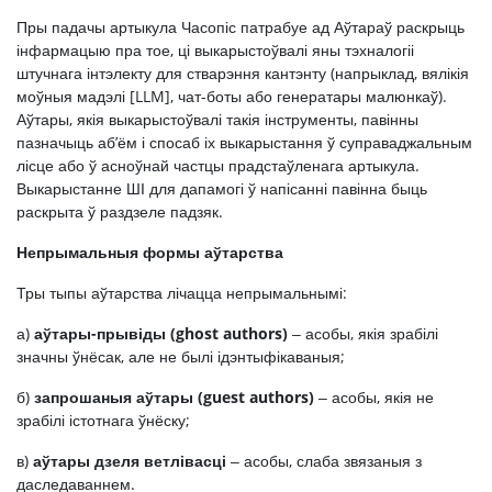
Пры падачы артыкула Часопіс патрабуе ад Аўтараў раскрыць
інфармацыю пра тое, ці выкарыстоўвалі яны тэхналогіі
штучнага інтэлекту для стварэння кантэнту (напрыклад, вялікія
моўныя мадэлі [LLM], чат-боты або генератары малюнкаў).
Аўтары, якія выкарыстоўвалі такія інструменты, павінны
пазначыць аб’ём і спосаб іх выкарыстання ў суправаджальным
лісце або ў асноўнай частцы прадстаўленага артыкула.
Выкарыстанне ШІ для дапамогі ў напісанні павінна быць
раскрыта ў раздзеле падзяк.
Непрымальныя формы аўтарства
Тры тыпы аўтарства лічацца непрымальнымі:
а)
аўтары-прывіды
(
ghost
authors
)
‒ асобы, якія зрабілі
значны ўнёсак, але не былі ідэнтыфікаваныя;
б)
запрошаныя аўтары
(
guest
authors
)
‒ асобы, якія не
зрабілі істотнага ўнёску;
в)
аўтары
дзеля ветлівасці
‒ асобы, слаба звязаныя з
даследаваннем.