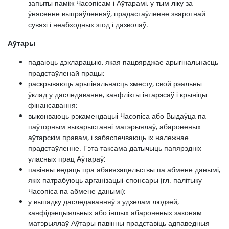
запыты паміж Часопісам і Аўтарамі, у тым ліку за
ўнясенне выпраўленняў, прадастаўленне зваротнай
сувязі і неабходных згод і дазволаў.
Аўтары
падаюць дэкларацыю, якая пацвярджае арыгінальнасць
прадстаўленай працы;
раскрываюць арыгінальнасць зместу, свой рэальны
ўклад у даследаванне, канфлікты інтарэсаў і крыніцы
фінансавання;
выконваюць рэкамендацыі Часопіса або Выдаўца па
паўторным выкарыстанні матэрыялаў, абароненых
аўтарскім правам, і забяспечваюць іх належнае
прадстаўленне. Гэта таксама датычыць папярэдніх
уласных прац Аўтараў;
павінны ведаць пра абавязацельствы па абмене данымі,
якіх патрабуюць арганізацыі-спонсары (гл. палітыку
Часопіса па абмене данымі);
у выпадку даследаванняў з удзелам людзей,
канфідэнцыяльных або іншых абароненых законам
матэрыялаў Аўтары павінны прадставіць адпаведныя