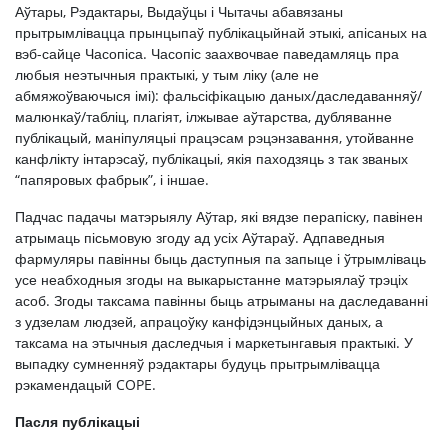
Аўтары, Рэдактары, Выдаўцы і Чытачы абавязаны
прытрымлівацца прынцыпаў публікацыйнай этыкі, апісаных на
вэб-сайце Часопіса. Часопіс заахвочвае паведамляць пра
любыя неэтычныя практыкі, у тым ліку (але не
абмяжоўваючыся імі): фальсіфікацыю даных/даследаванняў/
малюнкаў/табліц, плагіят, ілжывае аўтарства, дубляванне
публікацый, маніпуляцыі працэсам рэцэнзавання, утойванне
канфлікту інтарэсаў, публікацыі, якія паходзяць з так званых
“папяровых фабрык”, і іншае.
Падчас падачы матэрыялу Аўтар, які вядзе перапіску, павінен
атрымаць пісьмовую згоду ад усіх Аўтараў. Адпаведныя
фармуляры павінны быць даступныя па запыце і ўтрымліваць
усе неабходныя згоды на выкарыстанне матэрыялаў трэціх
асоб. Згоды таксама павінны быць атрыманы на даследаванні
з удзелам людзей, апрацоўку канфідэнцыйных даных, а
таксама на этычныя даследчыя і маркетынгавыя практыкі. У
выпадку сумненняў рэдактары будуць прытрымлівацца
рэкамендацый COPE.
Пасля публікацыі