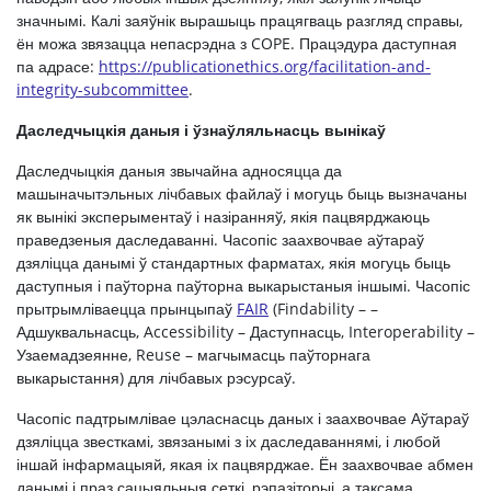
значнымі. Калі заяўнік вырашыць працягваць разгляд справы,
ён можа звязацца непасрэдна з COPE. Працэдура даступная
па адрасе:
https://publicationethics.org/facilitation-and-
integrity-subcommittee
.
Даследчыцкія даныя і ўзнаўляльнасць вынікаў
Даследчыцкія даныя звычайна адносяцца да
машыначытэльных лічбавых файлаў і могуць быць вызначаны
як вынікі эксперыментаў і назіранняў, якія пацвярджаюць
праведзеныя даследаванні. Часопіс заахвочвае аўтараў
дзяліцца данымі ў стандартных фарматах, якія могуць быць
даступныя і паўторна паўторна выкарыстаныя іншымі. Часопіс
прытрымліваецца прынцыпаў
FAIR
(Findability – –
Адшуквальнасць, Accessibility – Даступнасць, Interoperability –
Узаемадзеянне, Reuse – магчымасць паўторнага
выкарыстання) для лічбавых рэсурсаў.
Часопіс падтрымлівае цэласнасць даных і заахвочвае Аўтараў
дзяліцца звесткамі, звязанымі з іх даследаваннямі, і любой
іншай інфармацыяй, якая іх пацвярджае. Ён заахвочвае абмен
данымі і праз сацыяльныя сеткі, рэпазіторыі, а таксама