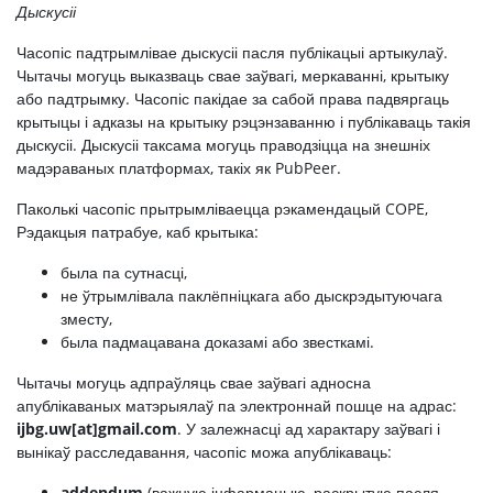
Дыскусіі
Часопіс падтрымлівае дыскусіі пасля публікацыі артыкулаў.
Чытачы могуць выказваць свае заўвагі, меркаванні, крытыку
або падтрымку. Часопіс пакідае за сабой права падвяргаць
крытыцы і адказы на крытыку рэцэнзаванню і публікаваць такія
дыскусіі. Дыскусіі таксама могуць праводзіцца на знешніх
мадэраваных платформах, такіх як PubPeer.
Паколькі часопіс прытрымліваецца рэкамендацый COPE,
Рэдакцыя патрабуе, каб крытыка:
была па сутнасці,
не ўтрымлівала паклёпніцкага або дыскрэдытуючага
зместу,
была падмацавана доказамі або звесткамі.
Чытачы могуць адпраўляць свае заўвагі адносна
апублікаваных матэрыялаў па электроннай пошце на адрас:
ijbg.uw[at]gmail.com
. У залежнасці ад характару заўвагі і
вынікаў расследавання, часопіс можа апублікаваць:
addendum
(важную інфармацыю, раскрытую пасля