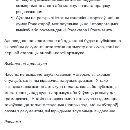
скампраметаванага або маніпуляванага працэсу
рэцэнзавання,
Аўтары не раскрылі істотны канфлікт інтарэсаў, які, на
думку Рэдактараў, мог паўплываць на інтэрпрэтацыю
вынікаў або рэкамендацыі Рэдактара і Рэцэнзента.
Адпаведнае паведамленне аб адкліканні будзе апублікавана
як асобны дакумент, незалежна ад зместу артыкула, так і на
першай старонцы анлайн-версіі артыкула.
Выдаленне артыкула
Часопіс не выдаляе апублікаваныя матэрыялы, акрамя
сітуацый, калі яны відавочна парушаюць закон. У такіх
выпадках адклікання артыкула недастаткова, бо публікацыя
можа трапіць пад судовы артыкул або ўяўляць рызыку для
грамадскасці. У такіх выпадках змест артыкула выдаляецца,
захоўваюцца толькі метаданыя (напрыклад, імёны аўтараў)
разам з дакументам, які юрыдычна тлумачыць выдаленне.
Рэклама