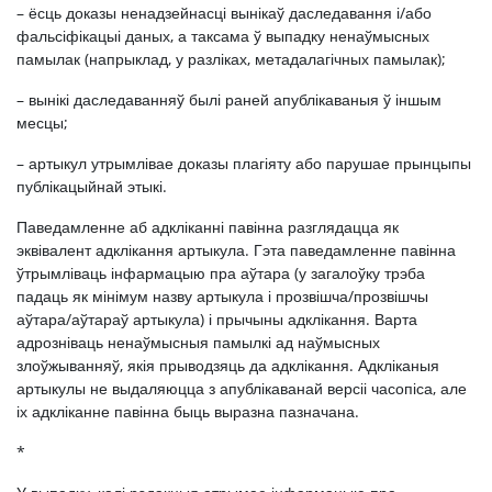
– ёсць доказы ненадзейнасці вынікаў даследавання і/або
фальсіфікацыі даных, а таксама ў выпадку ненаўмысных
памылак (напрыклад, у разліках, метадалагічных памылак);
– вынікі даследаванняў былі раней апублікаваныя ў іншым
месцы;
– артыкул утрымлівае доказы плагіяту або парушае прынцыпы
публікацыйнай этыкі.
Паведамленне аб адкліканні павінна разглядацца як
эквівалент адклікання артыкула. ​​Гэта паведамленне павінна
ўтрымліваць інфармацыю пра аўтара (у загалоўку трэба
падаць як мінімум назву артыкула і прозвішча/прозвішчы
аўтара/аўтараў артыкула) і прычыны адклікання. Варта
адрозніваць ненаўмысныя памылкі ад наўмысных
злоўжыванняў, якія прыводзяць да адклікання. Адкліканыя
артыкулы не выдаляюцца з апублікаванай версіі часопіса, але
іх адкліканне павінна быць выразна пазначана.
*