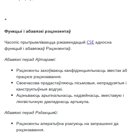
*
Функцыі і абавязкі рэцэнзентаў
Часопіс прытрымліваецца рэкамендацый
CSE
адносна
функцый і абавязкаў Рэцэнзентаў.
Абавязкі перад Аўтарамі:
Рэцэнзенты захоўваюць канфідэнцыяльнасць звестак аб
працэсе рэцэнзавання.
Своечасова прадастаўляюць пісьмовыя, непрадузятыя і
канструктыўныя водгукі.
Ацэньваюць арыгінальнасць, надзейнасць, зместавую і
лінгвістычную дакладнасць артыкула.
Абавязкі перад Рэдакцыяй:
Рэцэнзенты аператыўна рэагуюць на запрашэнні да
рэцэнзавання.