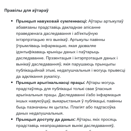
Правілы для аўтараў
Прынцып навуковай сумленнасці:
Аўтары артыкулаў
абавязаны прадставіць дакладнае апісанне
праведзенага даследавання і аб’ектыўную
інтэрпрэтацыю яго вынікаў. Артыкулы павінны
ўтрымліваць інфармацыю, якая дазваляе
ідэнтыфікаваць крыніцы даных і паўтарыць
даследаванне. Прэзентацыя і інтэрпрэтацыя даных і
вынікаў даследаванняў, якія парушаюць прынцыпы
публікацыйнай этыкі, недапушчальныя і могуць прывесці
да адклікання рукапісу.
Прынцып арыгінальнасці працы:
Аўтары могуць
прадстаўляць для публікацыі толькі свае ўласныя
арыгінальныя працы. Даследаванні і/або інфармацыя
іншых навукоўцаў, выкарыстаныя ў публікацыі, павінны
быць пазначаны як цытаты. Плагіят або падтасоўка
даных недапушчальныя.
Прынцып доступу да даных:
Аўтары, якіх просяць
прадставіць неапрацаваныя вынікі даследаванняў,