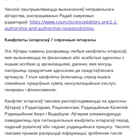
Часопіс прытрымліваецца вызначэнняў няправільнага
аўтарства, распрацаваных Радай навуковых
рэдактараў:
https://www.councilscienceeditors.org/2-2-
authorship-and-authorship-responsibilities
.
Канфлікты інтарэсаў / спрэчныя інтарэсы
Усе Аўтары павінны раскрываць любыя канфлікты інтарэсаў,
якія вызначаюцца як фінансавыя або асабістыя адносіны з
іншымі асобамі ці арганізацыямі, дзеянні, якія могуць
паспрыяць прадузятым адносінам да прадстаўленага
артыкула. Гэтыя канфлікты ўключаюць сярод іншага
сямейныя, працоўныя сувязі, кансультацыйныя паслугі,
ганарары і фінансаванне.
Канфлікт інтарэсаў таксама распаўсюджваецца на адносіны
Аўтараў з Рэдактарамі, Рэцэнзентамі, Рэдакцыйным Калегіяй,
Рэдакцыйным бюро і Выдаўцом. Аўтарам рэкамендуецца
паведамляць пра патэнцыяльныя канфлікты інтарэсаў перад
падачай рукапісаў або падчас рэдакцыйнага працэсу. Часопіс
таксама прымае раскрыццё інфармацыі, зробленае пасля