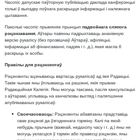
Часопіс дапускае паўторную публікацыю даклада канферэнцыі
толькі ў выпадку поўнага раскрыцця інфармацыі і належнага
цытавання.
Паколькі часопіс прымяняе прынцып
падвойнага сляпога
рэцэнзавання
, Аўтары павінны падрыхтаваць ананімную
версію рукапісу (без прозвішчаў Аўтараў, афіліяцыі,
інфармацыі аб фінансаванні, падзяк і г. д.), якая магла б
раскрыць іх асобы.
Правілы для рэцэнзентаў
Рэцэнзенты ацэньваюць вартасць рукапісаў ад імя Рэдакцыі.
Такім чынам яны ўплываюць на рашэнні, якія прымае
Рэдакцыйная Калегія. Яны могуць таксама, пасля кансультацыі
з аўтарамі, уплываць на канчатковы выгляд і паляпшэнне
апублікаваных рукапісаў.
Своечасовасць:
Рэцэнзенты абавязаны прадставіць
свае рэцэнзіі да ўзгодненага тэрміну. ​​Калі па якой-
небудзь прычыне (важнай, недахопу часу і г. д.) яны не
могуць укласціся ў тэрмін або правесці рэцэнзію, яны