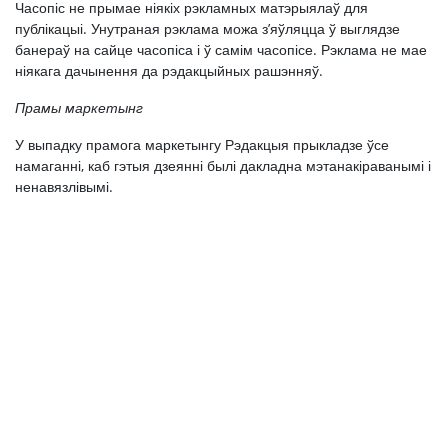
Часопіс не прымае ніякіх рэкламных матэрыялаў для
публікацыі. Унутраная рэклама можа з’яўляцца ў выглядзе
банераў на сайце часопіса і ў самім часопісе. Рэклама не мае
ніякага дачынення да рэдакцыйных рашэнняў.
Прамы маркетынг
У выпадку прамога маркетынгу Рэдакцыя прыкладзе ўсе
намаганні, каб гэтыя дзеянні былі дакладна мэтанакіраванымі і
ненавязлівымі.