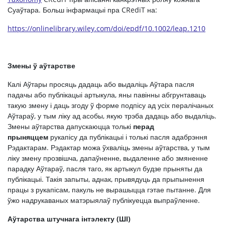
Суаўтара. Больш інфармацыі пра CRediT на:
https://onlinelibrary.wiley.com/doi/epdf/10.1002/leap.1210
Змены ў аўтарстве
Калі Аўтары просяць дадаць або выдаліць Аўтара пасля
падачы або публікацыі артыкула, яны павінны абгрунтаваць
такую змену і даць згоду ў форме подпісу ад усіх пералічаных
Аўтараў, у тым ліку ад асобы, якую трэба дадаць або выдаліць.
Змены аўтарства дапускаюцца толькі
перад
прыняццем
рукапісу да публікацыі і толькі пасля адабрэння
Рэдактарам. Рэдактар можа ўхваліць змены аўтарства, у тым
ліку змену прозвішча, дапаўненне, выдаленне або змяненне
парадку Аўтараў, пасля таго, як артыкул будзе прыняты да
публікацыі. Такія запыты, аднак, прывядуць да прыпынення
працы з рукапісам, пакуль не вырашыцца гэтае пытанне. Для
ўжо надрукаваных матэрыялаў публікуецца выпраўленне.
Аўтарства штучнага інтэлекту (ШІ)