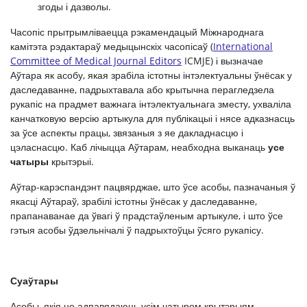
згоды і дазволы.
Часопіс прытрымліваецца рэкамендацый Міжнароднага
камітэта рэдактараў медыцынскіх часопісаў (
International
Committee of Medical Journal Editors
ICMJE) і вызначае
Аўтара як асобу, якая зрабіла істотны інтэлектуальны ўнёсак у
даследаванне, падрыхтавала або крытычна перагледзела
рукапіс на прадмет важнага інтэлектуальнага зместу, ухваліла
канчатковую версію артыкула для публікацыі і нясе адказнасць
за ўсе аспекты працы, звязаныя з яе дакладнасцю і
цэласнасцю. Каб лічыцца Аўтарам, неабходна выканаць
усе
чатыры
крытэрыі.
Аўтар-карэспандэнт пацвярджае, што ўсе асобы, пазначаныя ў
якасці Аўтараў, зрабілі істотны ўнёсак у даследаванне,
прапанаванае да ўвагі ў прадстаўленым артыкуле, і што ўсе
гэтыя асобы ўдзельнічалі ў падрыхтоўцы ўсяго рукапісу.
Суаўтары
Асобы, якія не адпавядаюць усім чатыром крытэрыям