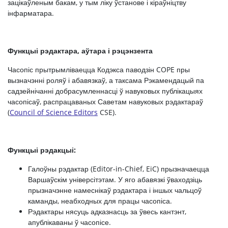
зацікаўленым бакам, у тым ліку ўстанове і кіраўніцтву
інфарматара.
Функцыі рэдактара, аўтара і рэцэнзента
Часопіс прытрымліваецца Кодэкса паводзін COPE пры
вызначэнні роляў і абавязкаў, а таксама Рэкамендацый па
садзейнічанні добрасумленнасці ў навуковых публікацыях
часопісаў, распрацаваных Саветам навуковых рэдактараў
(
Council of Science Editors
CSE).
Функцыі рэдакцыі:
Галоўны рэдактар ​​(Editor-in-Chief, EiC) прызначаецца
Варшаўскім універсітэтам. У яго абавязкі ўваходзіць
прызначэнне намеснікаў рэдактара і іншых чальцоў
каманды, неабходных для працы часопіса.
Рэдактары нясуць адказнасць за ўвесь кантэнт,
апублікаваны ў часопісе.