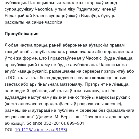
публікацыі. Патэнцыяльныя канфлікты інтарэсаў сярод
супрацоўнікаў Часопіса, у тым ліку Рэдактараў, членаў
Рэдакцыйнай Калегіі, супрацоўнікаў і Выдаўца, будуць
раскрыты на сайце часопіса.
Прэпублікацыя
Любая частка працы, раней абароненая аўтарскім правам
трэцяй асобы, апублікаваная, размешчаная або перададзеная
ў той жа форме, што і прадстаўленая ў Часопіс, будзе лічыцца
прэпублікацыяй і таму не будзе апублікавана. Часопіс можа
апублікаваць рукапіс, размешчаны на серверы прэпрынтаў або
з DOI, толькі калі была дададзена значная колькасць новых
звестак або арыгінальнага матэрыялу. Прэпрынт не лічыцца
папярэдняй публікацыяй толькі ў тым выпадку, калі ён
адпавядае наступнаму вызначэнню: “поўны навуковы рукапіс
(часта адначасова прадстаўлены ў рэцэнзаваны часопіс),
размешчаны аўтарамі на публічным серверы без фармальнага
рэцэнзавання” (Джэрэмі М. Берг і інш. “Прэпрынты для навук
аб жыцці”. Science 352 (2016), 899‒901.
DOI:
10.1126/science.aaf9133
).