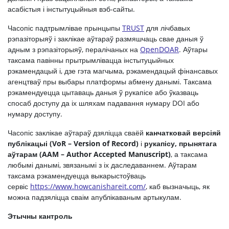
асабістыя і інстытуцыйныя вэб-сайты.
Часопіс падтрымлівае прынцыпы
TRUST
для лічбавых
рэпазіторыяў і заклікае аўтараў размяшчаць свае даныя ў
адным з рэпазіторыяў, пералічаных на
OpenDOAR
. Аўтары
таксама павінны прытрымлівацца інстытуцыйных
рэкамендацый і, дзе гэта магчыма, рэкамендацый фінансавых
агенцтваў пры выбары платформы абмену данымі. Таксама
рэкамендуецца цытаваць даныя ў рукапісе або ўказваць
спосаб доступу да іх шляхам падавання нумару DOI або
нумару доступу.
Часопіс заклікае аўтараў дзяліцца сваёй
канчатковай версіяй
публікацыі
(VoR –
Version
of
Record
)
і
рукапісу, прынятага
аўтарам
(AAM –
Author
Accepted
Manuscript
)
, а таксама
любымі данымі, звязанымі з іх даследаваннем. Аўтарам
таксама рэкамендуецца выкарыстоўваць
сервіс
https://www.howcanishareit.com/
, каб вызначыць, як
можна падзяліцца сваім апублікаваным артыкулам.
Этычны кантроль