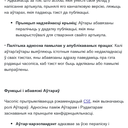
– Адказнасць за тое, што асобы, якія ўнеслі свой уклад у
напісанне артыкула, прынялі яго канчатковую версію, ляжыць
на аўтарах, якія падаюць тэкст да публікацыі.
Прынцып надзейнасці крыніц:
Аўтары абавязаны
пералічыць у дадатку публікацыі, якія яны
выкарыстоўвалі для стварэння свайго артыкула.
​​•
Палітыка адносна памылак у апублікаваных працах
: Калі
аўтар/аўтары выяўляюць істотныя памылкі або недакладнасці
ў сваіх тэкстах, яны абавязаны адразу паведаміць пра гэта
рэдакцыі часопіса, каб тэкст мог быць адкліканы або памылкі
выпраўлены.
Функцыі і абавязкі Аўтараў
Часопіс прытрымліваецца рэкамендацый
CSE
, якія вызначаюць
ролі Аўтараў. Адносіны паміж Аўтарам і Рэдактарам
заснаваныя на прынцыпе канфідэнцыяльнасці.
Аўтар-карэспандэнт
адказвае за ўсю перапіску і