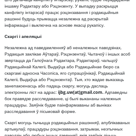
іншаму Рэдактару або Рэцэнзенту. У выпадку раскрыцця
канфлікту інтарэсаў працэс рэцэнзавання і рэдакцыйныя
рашэнні будуць прымацца незалежна ад раскрытай
інфармацыі і выключна на аснове якасці рукапісу.
Скаргі і апеляцыі
Незалежна ад паведамленняў аб неналежных паводзінах,
Рэдакцыя заклікае Аўтараў, Рэцэнзентаў, Чытачоў і іншых асоб
звяртацца да Галоўнага Рэдактара, Рэдактараў, чальцоў
Рэдакцыйнай Калегіі, Выдаўца або Рэдакцыйнае бюро са
скаргамі адносна Часопіса, яго супрацоўнікаў, Рэдакцыйнай
Калегіі, Выдаўца або Рэцэнзентаў. Тыя, хто жадае выказаць
занепакоенасць або падаць скаргу, могуць даслаць
электронны ліст на адрас:
ijbg.uw[at]gmail.com.
Адпаведны
бок правядзе расследаванне, ці былі выкананы належныя
працэдуры. Заяўнік будзе паінфармаваны аб выніках
расследавання ў пісьмовай форме.
Скаргі могуць тычыцца рэдакцыйных рашэнняў, апублікаваных
артыкулаў, працэдуры рэцэнзавання, затрымак, неэтычных
паводзін або любых іншых дзеянняў, якія заяўнік лічыць