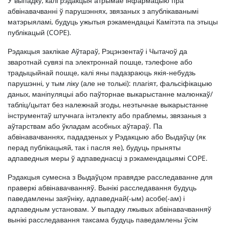
У выпадку, калі рэдакцыя атрымае інфармацыю пра
абвінавачванні ў парушэннях, звязаных з апублікаванымі
матэрыяламі, будуць ужытыя рэкамендацыі Камітэта па этыцы
публікацый (COPE).
Рэдакцыя заклікае Аўтараў, Рэцэнзентаў і Чытачоў да
зваротнай сувязі па электроннай пошце, тэлефоне або
традыцыйнай пошце, калі яны падазраюць якія-небудзь
парушэнні, у тым ліку (але не толькі): плагіят, фальсіфікацыю
даных, маніпуляцыі або паўторнае выкарыстанне малюнкаў/
табліц/цытат без належнай згоды, неэтычнае выкарыстанне
інструментаў штучнага інтэлекту або праблемы, звязаныя з
аўтарствам або ўкладам асобных аўтараў. Па
абвінавачваннях, пададзеных у Рэдакцыю або Выдаўцу (як
перад публікацыяй, так і пасля яе), будуць прыняты
адпаведныя меры ў адпаведнасці з рэкамендацыямі COPE.
Рэдакцыя сумесна з Выдаўцом правядзе расследаванне для
праверкі абвінавачванняў. Вынікі расследавання будуць
паведамлены заяўніку, адпаведнай(-ым) асобе(-ам) і
адпаведным установам. У выпадку лжывых абвінавачванняў
вынікі расследавання таксама будуць паведамлены ўсім