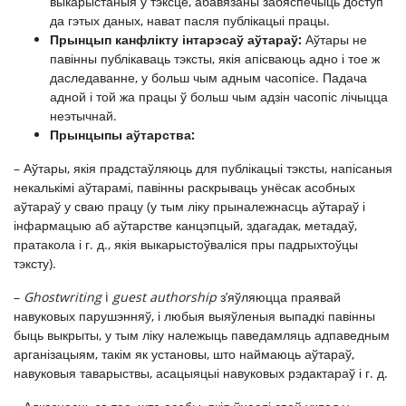
выкарыстаныя ў тэксце, абавязаны забяспечыць доступ
да гэтых даных, нават пасля публікацыі працы.
Прынцып канфлікту інтарэсаў аўтараў:
Аўтары не
павінны публікаваць тэксты, якія апісваюць адно і тое ж
даследаванне, у больш чым адным часопісе. Падача
адной і той жа працы ў больш чым адзін часопіс лічыцца
неэтычнай.
Прынцыпы аўтарства:
– Аўтары, якія прадстаўляюць для публікацыі тэксты, напісаныя
некалькімі аўтарамі, павінны раскрываць унёсак асобных
аўтараў у сваю працу (у тым ліку прыналежнасць аўтараў і
інфармацыю аб аўтарстве канцэпцый, здагадак, метадаў,
пратакола і г. д., якія выкарыстоўваліся пры падрыхтоўцы
тэксту).
–
Ghostwriting
i
guest
authorship
з’яўляюцца праявай
навуковых парушэнняў, і любыя выяўленыя выпадкі павінны
быць выкрыты, у тым ліку належыць паведамляць адпаведным
арганізацыям, такім як установы, што наймаюць аўтараў,
навуковыя таварыствы, асацыяцыі навуковых рэдактараў і г. д.