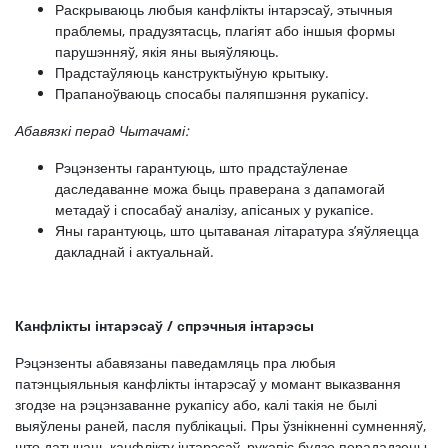
Раскрываюць любыя канфлікты інтарэсаў, этычныя
праблемы, прадузятасць, плагіят або іншыя формы
парушэнняў, якія яны выяўляюць.
Прадстаўляюць канструктыўную крытыку.
Прапаноўваюць спосабы паляпшэння рукапісу.
Абавязкі перад Чытачамі:
Рэцэнзенты гарантуюць, што прадстаўленае
даследаванне можа быць праверана з дапамогай
метадаў і спосабаў аналізу, апісаных у рукапісе.
Яны гарантуюць, што цытаваная літаратура з’яўляецца
дакладнай і актуальнай.
Канфлікты інтарэсаў / спрэчныя інтарэсы
Рэцэнзенты абавязаны паведамляць пра любыя
патэнцыяльныя канфлікты інтарэсаў у момант выказвання
згодзе на рэцэнзаванне рукапісу або, калі такія не былі
выяўлены раней, пасля публікацыі. Пры ўзнікненні сумненняў,
што датычаць канфлікту інтарэсаў, рукапіс будзе перададзены