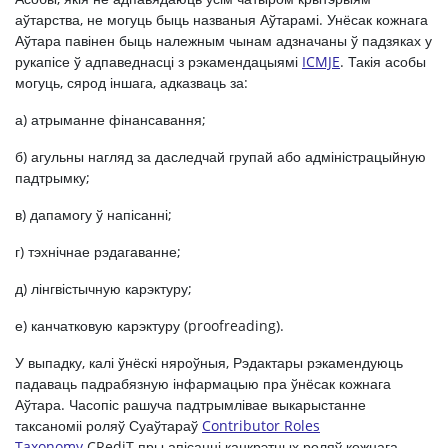
аўтарства, не могуць быць названыя Аўтарамі. Унёсак кожнага
Аўтара павінен быць належным чынам адзначаны ў падзяках у
рукапісе ў адпаведнасці з рэкамендацыямі
ICMJE
. Такія асобы
могуць, сярод іншага, адказваць за:
а) атрыманне фінансавання;
б) агульны нагляд за даследчай групай або адміністрацыйную
падтрымку;
в) дапамогу ў напісанні;
г) тэхнічнае рэдагаванне;
д) лінгвістычную карэктуру;
е) канчатковую карэктуру (proofreading).
У выпадку, калі ўнёскі няроўныя, Рэдактары рэкамендуюць
падаваць падрабязную інфармацыю пра ўнёсак кожнага
Аўтара. Часопіс рашуча падтрымлівае выкарыстанне
таксаноміі роляў Суаўтараў
Contributor Roles
Taxonomy
CRediT пры апісанні канкрэтных роляў кожнага