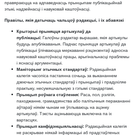
правяраюцца на адпаведнасць прынцыпам публікацыйнай
этыкі, надзейнасці і навуковай каштоўнасці.
Правілы, якія датычаць чальцоў рэдакцыі, і іх абавязкі
Крытэрыі прыняцця артыкулаў да
публікацыі:
Галоўны рэдактар ​​вырашае, якія артыкулы
будуць апублікаваныя. Падчас прыняцця артыкулаў да
публікацыі ўлічваюцца меркаванні рэцэнзентаў адносна
навуковай каштоўнасці працы, арыгінальнасці праблемы
і яснасці аргументацыі.
Маніторынг этычных стандартаў:
Рэдакцыйная
калегія часопіса пастаянна сочыць за выкананнем
дзеючых этычных стандартаў і прынцыпаў і прадухіляе
практыку, несумяшчальную з гэтымі стандартамі.
Прынцып роўнага стаўлення:
Раса, пол, рэлігія,
паходжанне, грамадзянства або палітычныя перакананні
аўтараў ніякім чынам не ўплываюць на ацэнку
артыкулаў. Тэксты ацэньваюцца выключна па іх
вартасцях.
Прынцып канфідэнцыяльнасці:
Рэдакцыйная калегія
не раскрывае ніякай інфармацыі аб прадстаўленых