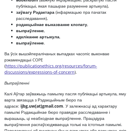
публікацыі, якая пашырае разуменне артыкула),
заўвагу Рэдактара
(інфармацыю пра пачатак
расследавання),
рэдакцыйнае выказванне клопату
,
выпраўленне
,
адкліканне артыкула
,
выпраўленне
.
Ва ўсіх вышэйпералічаных выпадках часопіс выконвае
рэкамендацыі COPE
(
https://publicationethics.org/resources/forum-
discussions/expressions-of-concern
).
Выпраўленні
Калі Аўтар заўважыць памылку пасля публікацыі артыкула, яму
варта звязацца з Рэдакцыйным бюро па
адрасе:
ijbg.uw
[
at
]
gmail
.
com
. У залежнасці ад характару
памылкі Рэдакцыйнае бюро правядзе расследаванне і
вырашыць, ці неабходнае выпраўленне. Працэдура
выпраўлення распаўсюджваецца толькі на істотныя памылкі.
Паведамленні аб пунктуацыйных памылках або памылках, якія