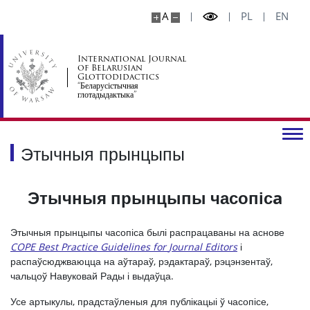
A
PL
EN
International Journal
of Belarusian
Glottodidactics
“Беларусістычная
глотадыдактыка”
Этычныя прынцыпы
Этычныя прынцыпы часопісa
Этычныя прынцыпы часопіса былі распрацаваны на аснове
COPE Best
Practice
Guidelines
for
Journal
Editors
і
распаўсюджваюцца на аўтараў, рэдактараў, рэцэнзентаў,
чальцоў Навуковай Рады і выдаўца.
Усе артыкулы, прадстаўленыя для публікацыі ў часопісе,