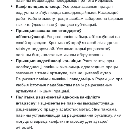
павінны неадкладна паведаміць пра гэта Рэдакцыі.
Канфідэнцыяльнасць:
Усе рэцэнзаваныя працы і
водгукі на іх з’яўляюцца канфідэнцыйнымі. Раскрыццё
работ і/або іх зместу трэцім асобам забаронена (акрамя
тых, хто ўдзельнічае ў працэсе публікацыі).
Прынцып захавання стандартаў
аб’ектыўнасці:
Рэцэнзіі павінны быць аб’ектыўнымі па
сваёй прыродзе. Крытыка аўтараў як асоб лічыцца як
мінімум недарэчнай. Усе каментарыі рэцэнзентаў
павінны быць належным чынам абгрунтаваны.
Прынцып надзейнасці крыніцы:
Рэцэнзенты, пры
неабходнасці, павінны вызначыць адпаведныя працы,
звязаныя з тэмай артыкула, якія не цытаваў аўтар.
Рэцэнзент павінен выявіць і паведаміць у Рэдакцыю пра
любыя істотныя падабенствы паміж рэцэнзаваным
артыкулам і іншымі працамі.
Палітыка рэцэнзентаў адносна канфлікту
інтарэсаў:
Рэцэнзенты не павінны выкарыстоўваць
рэцэнзаваную працу ў асабістых мэтах. Яны таксама
павінны ўстрымлівацца ад рэцэнзавання рукапісаў, якія
могуць стварыць канфлікт інтарэсаў для аўтара/
аўтараў).