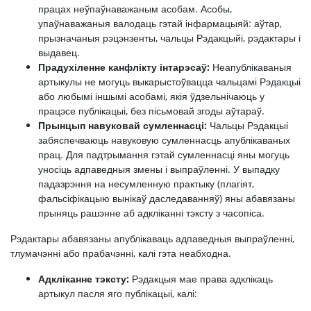
працах неўпаўнаважаным асобам. Асобы,
упаўнаважаныя валодаць гэтай інфармацыяй: аўтар,
прызначаныя рэцэнзенты, чальцы Рэдакцыйі, рэдактары і
выдавец.
Прадухіленне канфлікту інтарэсаў:
Неапублікаваныя
артыкулы не могуць выкарыстоўвацца чальцамі Рэдакцыі
або любымі іншымі асобамі, якія ўдзельнічаюць у
працэсе публікацыі, без пісьмовай згоды аўтараў.
Прынцып навуковай сумленнасці:
Чальцы Рэдакцыі
забяспечваюць навуковую сумленнасць апублікаваных
прац. Для падтрымання гэтай сумленнасці яны могуць
уносіць адпаведныя змены і выпраўленні. У выпадку
падазрэння на несумленную практыку (плагіят,
фальсіфікацыю вынікаў даследаванняў) яны абавязаны
прыняць рашэнне аб адкліканні тэксту з часопіса.
Рэдактары абавязаны апублікаваць адпаведныя выпраўленні,
тлумачэнні або прабачэнні, калі гэта неабходна.
Адкліканне тэксту:
Рэдакцыя мае права адклікаць
артыкул пасля яго публікацыі, калі: