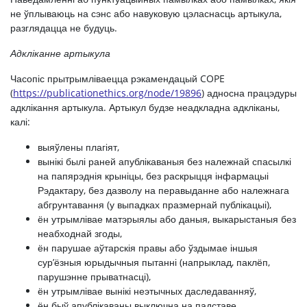
не ўплываюць на сэнс або навуковую цэласнасць артыкула,
разглядацца не будуць.
Адкліканне артыкула
Часопіс прытрымліваецца рэкамендацый COPE
(
https://publicationethics.org/node/19896
) адносна працэдуры
адклікання артыкула. ​​Артыкул будзе неадкладна адкліканы,
калі:
выяўлены плагіят,
вынікі былі раней апублікаваныя без належнай спасылкі
на папярэднія крыніцы, без раскрыцця інфармацыі
Рэдактару, без дазволу на перавыданне або належнага
абгрунтавання (у выпадках празмернай публікацыі),
ён утрымлівае матэрыялы або даныя, выкарыстаныя без
неабходнай згоды,
ён парушае аўтарскія правы або ўздымае іншыя
сур’ёзныя юрыдычныя пытанні (напрыклад, паклёп,
парушэнне прыватнасці),
ён утрымлівае вынікі неэтычных даследаванняў,
ён быў апублікаваны выключна на падставе