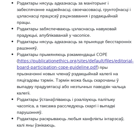
Рэдактары нясуць адказнасць за маніторынг і
забеспячэнне надзейнасці, своечасовасці, грунтоўнасці і
цэласнасці працэсаў рэцэнзавання і рэдакцыйнай
працы.
Рэдактары забяспечваюць цэласнасць навуковай
прадукцыі, апублікаванай у часопісе.
Рэдактары нясуць адказнасць за прыняцце бесстаронніх
рашэнняў.
Рэдактары прымяняюць рэкамендацыі COPE
(
https://publicationethics.org/sites/default/files/editorial-
board-participation-cope-guideline.pdf
) пры
прызначэнні новых членаў рэдакцыйнай калегіі на
пяцігадовы тэрмін. Тэрмін можа быць скарочаны ў
выпадку прадузятасці або неэтычных паводзін чальца
калегіі.
Рэдактары ўстанаўліваюць і рэалізуюць палітыку
часопіса, а таксама расследуюць скаргі і выпадкі
парушэнняў.
Рэдактары раскрываюць любыя канфлікты інтарэсаў,
калі яны ўзнікаюць.