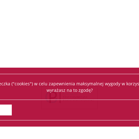
teczka ("cookies") w celu zapewnienia maksymalnej wygody w korzys
wyrażasz na to zgodę?