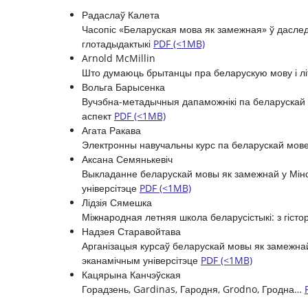
Радаслаў Калета
Часопіс «Беларуская мова як замежная» ў дасле
глотадыдактыкі
PDF (<1MB)
Arnold McMillin
Што думаюць брытанцы пра беларускую мову і л
Вольга Барысенка
Вучэбна-метадычныя дапаможнікі па беларускай
аспект
PDF (<1MB)
Агата Ракава
Электронны навучальны курс па беларускай мов
Аксана Семянькевіч
Выкладанне беларускай мовы як замежнай у Мінс
універсітэце
PDF (<1MB)
Лідзія Сямешка
Міжнародная летняя школа беларусістыкі: з гіст
Надзея Старавойтава
Арганізацыя курсаў беларускай мовы як замежна
эканамічным універсітэце
PDF (<1MB)
Кацярына Канчэўская
Горадзень, Gardinas, Гародня, Grodno, Гродна…