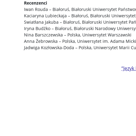
Recenzenci
Iwan Rouda – Białoruś, Białoruski Uniwersytet Państw
Kaciaryna Lubieckaja – Białoruś, Białoruski Uniwersyt
Swiatłana Jakuba – Białoruś, Białoruski Uniwersytet P
Iryna Budźko – Białoruś, Białoruski Narodowy Uniwersy
Nina Barszczewska – Polska, Uniwersytet Warszawski
Anna Żebrowska – Polska, Uniwersytet im. Adama Mick
Jadwiga Kozłowska-Doda – Polska, Uniwersytet Marii Cu
“Język