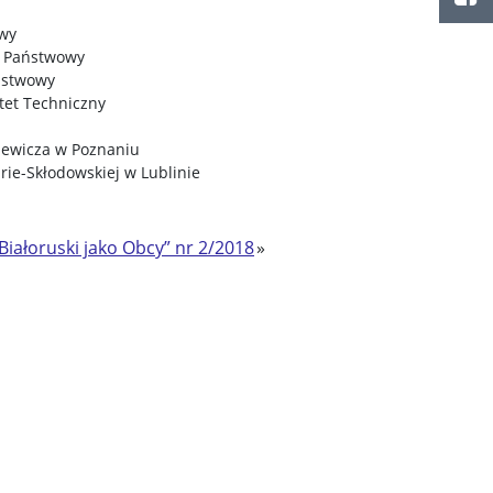
owy
et Państwowy
aństwowy
tet Techniczny
iewicza w Poznaniu
rie-Skłodowskiej w Lublinie
 Białoruski jako Obcy” nr 2/2018
»