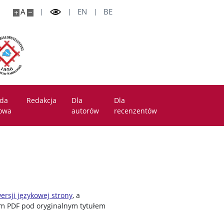
A
EN
BE
da
Redakcja
Dla
Dla
owa
autorów
recenzentów
wersji językowej strony
, a
ym PDF pod oryginalnym tytułem