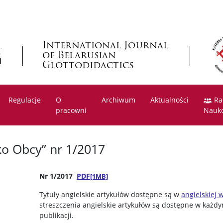
International Journal
of Belarusian
Glottodidactics
Regulacje
O
Archiwum
Aktualności
Ra
pracowni
Nauk
ako Obcy” nr 1/2017
Nr 1/2017
PDF
[1MB]
Tytuły angielskie artykułów dostępne są w
angielskiej 
streszczenia angielskie artykułów są dostępne w każd
publikacji.