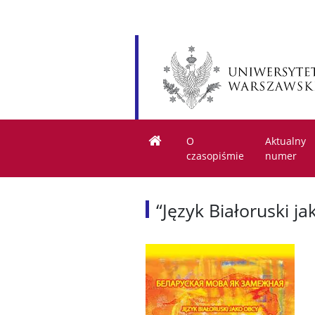
O
Aktualny
czasopiśmie
numer
“Język Białoruski j