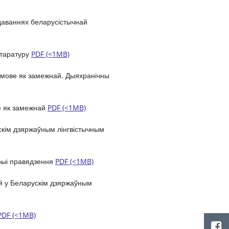
даваннях беларусістычнай
ітаратуру
PDF (<1MB)
 мове як замежнай. Дыяхранічны
е як замежнай
PDF (<1MB)
кім дзяржаўным лінгвістычным
орыі правядзення
PDF (<1MB)
й у Беларускім дзяржаўным
PDF (<1MB)