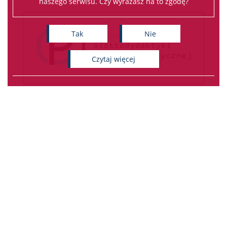
naszego serwisu. Czy wyrażasz na to zgodę?
Tak
Nie
czytaj więcej
Dobra 55; 00-312 Warszawa
Katedra Białorutenistyki - WLS
UW