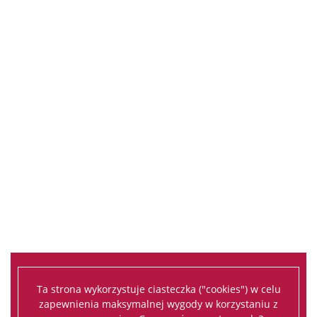
Ta strona wykorzystuje ciasteczka ("cookies") w celu
zapewnienia maksymalnej wygody w korzystaniu z