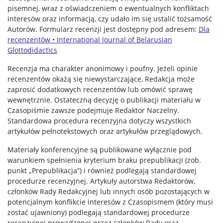
pisemnej, wraz z oświadczeniem o ewentualnych konfliktach
interesów oraz informacją, czy udało im się ustalić tożsamość
Autorów. Formularz recenzji jest dostępny pod adresem:
Dla
recenzentów • International Journal of Belarusian
Glottodidactics
Recenzja ma charakter anonimowy i poufny. Jeżeli opinie
recenzentów okażą się niewystarczające, Redakcja może
zaprosić dodatkowych recenzentów lub omówić sprawę
wewnętrznie. Ostateczną decyzję o publikacji materiału w
Czasopiśmie zawsze podejmuje Redaktor Naczelny.
Standardowa procedura recenzyjna dotyczy wszystkich
artykułów pełnotekstowych oraz artykułów przeglądowych.
Materiały konferencyjne są publikowane wyłącznie pod
warunkiem spełnienia kryterium braku prepublikacji (zob.
punkt „Prepublikacja”) i również podlegają standardowej
procedurze recenzyjnej. Artykuły autorstwa Redaktorów,
członków Rady Redakcyjnej lub innych osób pozostających w
potencjalnym konflikcie interesów z Czasopismem (który musi
zostać ujawniony) podlegają standardowej procedurze
recenzyjnej prowadzonej przez członków Rady oraz