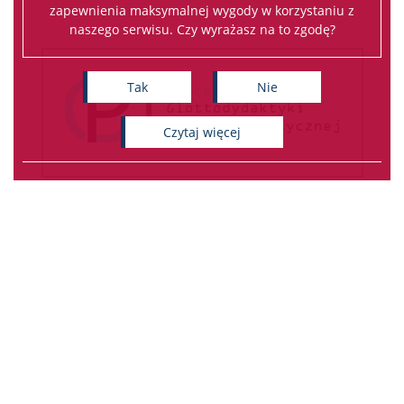
zapewnienia maksymalnej wygody w korzystaniu z
naszego serwisu. Czy wyrażasz na to zgodę?
Tak
Nie
czytaj więcej
Dobra 55; 00-312 Warszawa
Katedra Białorutenistyki - WLS