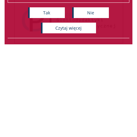
Tak
Nie
czytaj więcej
Dobra 55; 00-312 Warszawa
Katedra Białorutenistyki - WLS
UW
E-mail redakcji: